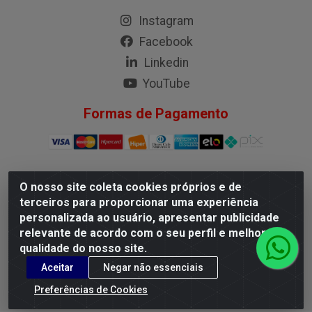
Instagram
Facebook
Linkedin
YouTube
Formas de Pagamento
O nosso site coleta cookies próprios e de
G.M.I. Distribuidora LTDA - Rua Conselheiro Pena, 50 - Santa
terceiros para proporcionar uma experiência
Branca, Belo Horizonte/MG - CEP 31.710-150 - CNPJ
personalizada ao usuário, apresentar publicidade
04.098.359/0001-02
relevante de acordo com o seu perfil e melhorar a
qualidade do nosso site.
Aceitar
Negar não essenciais
Preferências de Cookies