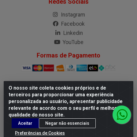
Redes Sociais
Instagram
Facebook
Linkedin
YouTube
Formas de Pagamento
O nosso site coleta cookies próprios e de
G.M.I. Distribuidora LTDA - Rua Conselheiro Pena, 50 - Santa
terceiros para proporcionar uma experiência
Branca, Belo Horizonte/MG - CEP 31.710-150 - CNPJ
personalizada ao usuário, apresentar publicidade
04.098.359/0001-02
relevante de acordo com o seu perfil e melhorar a
qualidade do nosso site.
Aceitar
Negar não essenciais
Preferências de Cookies