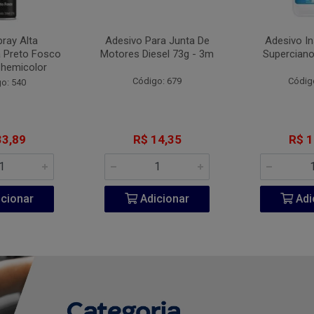
pray Alta
Adesivo Para Junta De
Adesivo I
 Preto Fosco
Motores Diesel 73g - 3m
Superciano
Chemicolor
Código: 679
Códig
o: 540
33,89
R$ 14,35
R$ 1
cionar
Adicionar
Adi