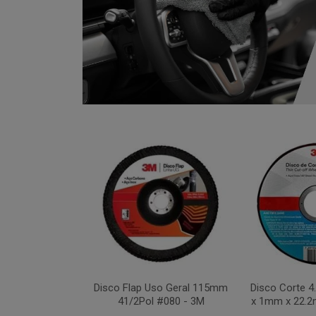
xa 283C 115mm
Disco Flap Uso Geral 115mm
Disco Corte 
 #036 - 3M
41/2Pol #080 - 3M
x 1mm x 22.2