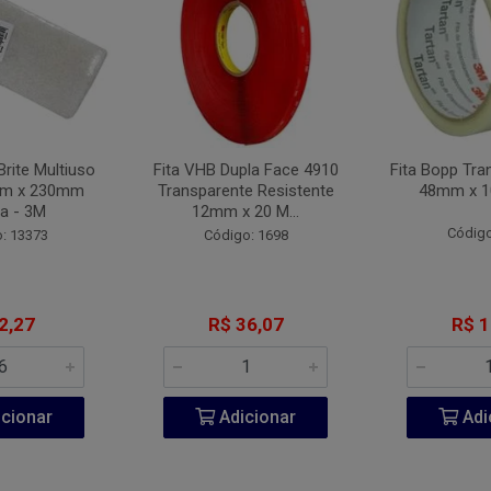
Brite Multiuso
Fita VHB Dupla Face 4910
Fita Bopp Tra
mm x 230mm
Transparente Resistente
48mm x 1
a - 3M
12mm x 20 M...
Código
: 13373
Código: 1698
2,27
R$ 36,07
R$ 1
cionar
Adicionar
Adi