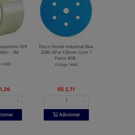
nsparente 369
Disco Hookit Industrial Blue
Fita VHB Dupl
00m - 3M
338U 6Pol 152mm Com 7
CV150 Origin
Furos #08...
Metros
: 6433
Código: 9442
Código:
1,26
R$ 2,71
R$ 20
cionar
Adicionar
Adic