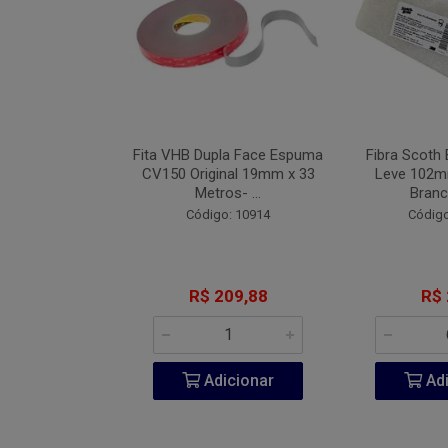
Industrial Blue
Fita VHB Dupla Face Espuma
Fibra Scoth 
 152mm Com 7
CV150 Original 19mm x 33
Leve 102
 #08...
Metros- ...
Branc
o: 9442
Código: 10914
Código
 2,71
R$ 209,88
R$ 
icionar
Adicionar
Adi