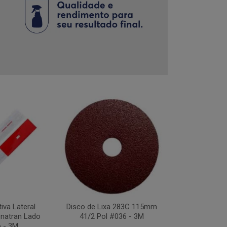
tiva Lateral
Disco de Lixa 283C 115mm
Disco Flap Us
natran Lado
41/2 Pol #036 - 3M
41/2Pol #
o - 3M