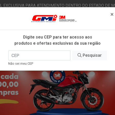
AL EXCLUSIVA PARA ATENDIMENTO DENTRO DO ESTADO DE MI
×
|
Já é cliente? - Entrar
N
Digite seu CEP para ter acesso aos
produtos e ofertas exclusivas da sua região
O
FITAS ADESIVAS
EPI
ESTÉTICA AUTOMOTIVA
Pesquisar
Não sei meu CEP