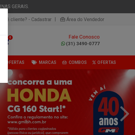
NAS GERAIS.
|
ão é cliente? - Cadastrar
Área do Vendedor
Fale Conosco
0
(31) 3490-0777
OFERTAS
MARCAS
COMBOS
OFERTAS