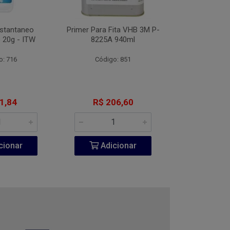
nstantaneo
Primer Para Fita VHB 3M P-
Desengripante
 20g - ITW
8225A 940ml
300
o: 716
Código: 851
Código:
1,84
R$ 206,60
R$ 6
cionar
Adicionar
Adic