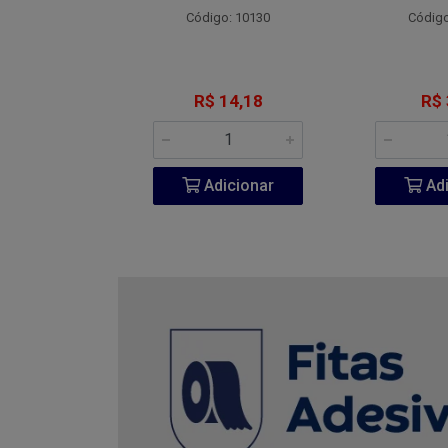
o: 4800
Código: 10130
Código
 7,77
R$ 14,18
R$ 
icionar
Adicionar
Adi