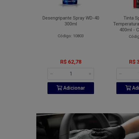
Fita VHB 3M P-
Desengripante Spray WD-40
Tinta S
A 940ml
300ml
Temperatura
400ml - 
go: 851
Código: 10803
Códig
206,60
R$ 62,78
R$ 
icionar
Adicionar
Adi