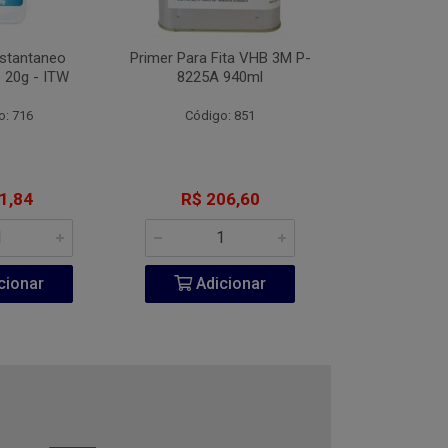
nstantaneo
Primer Para Fita VHB 3M P-
Desengripante
 20g - ITW
8225A 940ml
300
o: 716
Código: 851
Código:
1,84
R$ 206,60
R$ 6
cionar
Adicionar
Adic