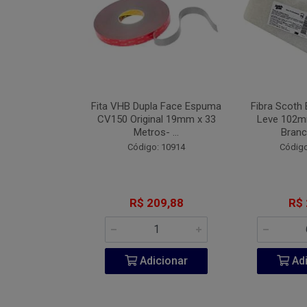
Industrial Blue
Fita VHB Dupla Face Espuma
Fibra Scoth 
 152mm Com 7
CV150 Original 19mm x 33
Leve 102
 #08...
Metros- ...
Branc
o: 9442
Código: 10914
Código
 2,71
R$ 209,88
R$ 
icionar
Adicionar
Adi