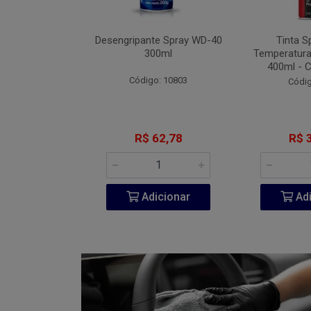
Fita VHB 3M P-
Desengripante Spray WD-40
Tinta S
A 940ml
300ml
Temperatura
400ml - 
go: 851
Código: 10803
Códig
206,60
R$ 62,78
R$ 
icionar
Adicionar
Adi