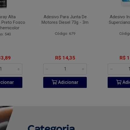
pray Alta
Adesivo Para Junta De
Adesivo I
 Preto Fosco
Motores Diesel 73g - 3m
Superciano
Chemicolor
Código: 679
Códig
o: 540
33,89
R$ 14,35
R$ 1
cionar
Adicionar
Adi