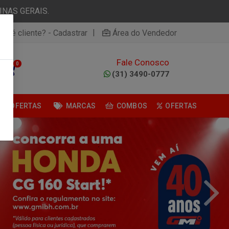
NAS GERAIS.
|
ão é cliente? - Cadastrar
Área do Vendedor
Fale Conosco
0
(31) 3490-0777
OFERTAS
MARCAS
COMBOS
OFERTAS