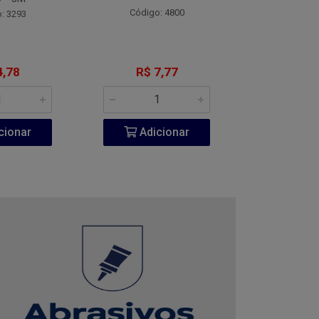
Código: 4800
Código:
: 3293
4,78
R$ 7,77
R$ 1
cionar
Adicionar
Adic