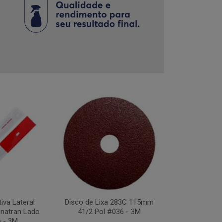
tiva Lateral
Disco de Lixa 283C 115mm
Disco Flap Us
natran Lado
41/2 Pol #036 - 3M
41/2Pol #
o - 3M