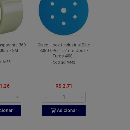
nsparente 369
Disco Hookit Industrial Blue
Fita VHB Dupl
00m - 3M
338U 6Pol 152mm Com 7
CV150 Origin
Furos #08...
Metros
: 6433
Código: 9442
Código:
1,26
R$ 2,71
R$ 20
cionar
Adicionar
Adic