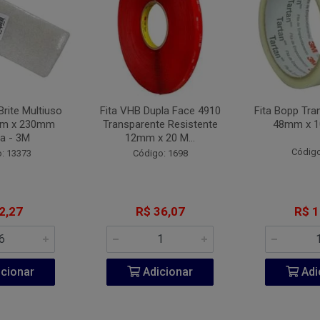
Brite Multiuso
Fita VHB Dupla Face 4910
Fita Bopp Tra
mm x 230mm
Transparente Resistente
48mm x 1
a - 3M
12mm x 20 M...
Código
: 13373
Código: 1698
2,27
R$ 36,07
R$ 1
cionar
Adicionar
Adi