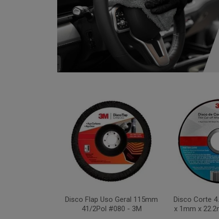
xa 283C 115mm
Disco Flap Uso Geral 115mm
Disco Corte 
 #036 - 3M
41/2Pol #080 - 3M
x 1mm x 22.2