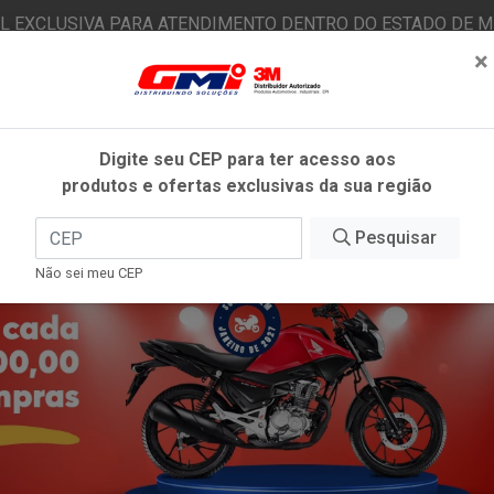
AL EXCLUSIVA PARA ATENDIMENTO DENTRO DO ESTADO DE MI
×
|
Já é cliente? - Entrar
N
Digite seu CEP para ter acesso aos
produtos e ofertas exclusivas da sua região
O
FITAS ADESIVAS
EPI
ESTÉTICA AUTOMOTIVA
Pesquisar
Não sei meu CEP