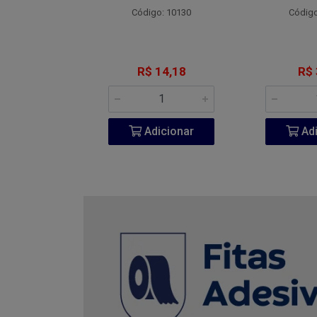
o: 4800
Código: 10130
Código
 7,77
R$ 14,18
R$ 
icionar
Adicionar
Adi