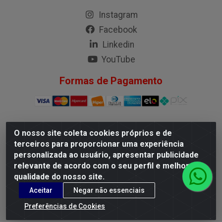
Instagram
Facebook
Linkedin
YouTube
Formas de Pagamento
O nosso site coleta cookies próprios e de
G.M.I. Distribuidora LTDA - Rua Conselheiro Pena, 50 - Santa
terceiros para proporcionar uma experiência
Branca, Belo Horizonte/MG - CEP 31.710-150 - CNPJ
personalizada ao usuário, apresentar publicidade
04.098.359/0001-02
relevante de acordo com o seu perfil e melhorar a
qualidade do nosso site.
Aceitar
Negar não essenciais
Preferências de Cookies