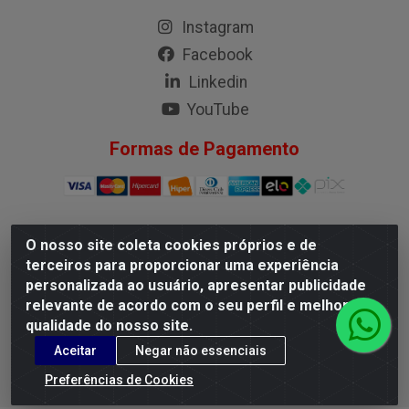
Instagram
Facebook
Linkedin
YouTube
Formas de Pagamento
O nosso site coleta cookies próprios e de
G.M.I. Distribuidora LTDA - Rua Conselheiro Pena, 50 - Santa
terceiros para proporcionar uma experiência
Branca, Belo Horizonte/MG - CEP 31.710-150 - CNPJ
personalizada ao usuário, apresentar publicidade
04.098.359/0001-02
relevante de acordo com o seu perfil e melhorar a
qualidade do nosso site.
Aceitar
Negar não essenciais
Preferências de Cookies