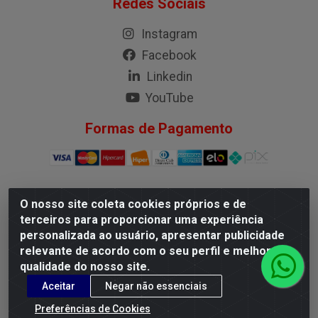
Redes Sociais
Instagram
Facebook
Linkedin
YouTube
Formas de Pagamento
O nosso site coleta cookies próprios e de
G.M.I. Distribuidora LTDA - Rua Conselheiro Pena, 50 - Santa
terceiros para proporcionar uma experiência
Branca, Belo Horizonte/MG - CEP 31.710-150 - CNPJ
personalizada ao usuário, apresentar publicidade
04.098.359/0001-02
relevante de acordo com o seu perfil e melhorar a
qualidade do nosso site.
Aceitar
Negar não essenciais
Preferências de Cookies