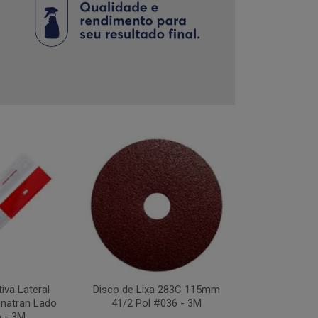
tiva Lateral
Disco de Lixa 283C 115mm
Disco Flap Us
natran Lado
41/2 Pol #036 - 3M
41/2Pol #
o - 3M