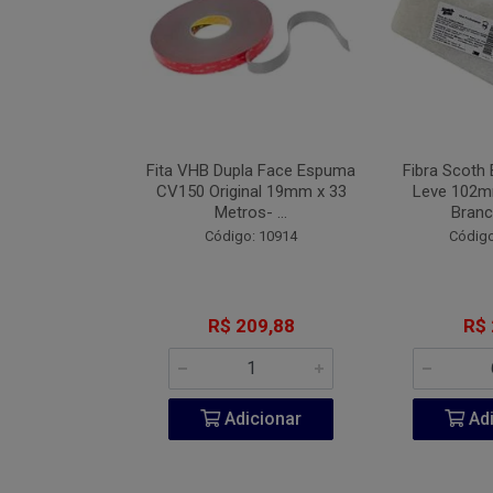
Industrial Blue
Fita VHB Dupla Face Espuma
Fibra Scoth 
 152mm Com 7
CV150 Original 19mm x 33
Leve 102
 #08...
Metros- ...
Branc
o: 9442
Código: 10914
Código
 2,71
R$ 209,88
R$ 
icionar
Adicionar
Adi