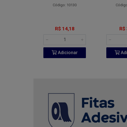
o: 4800
Código: 10130
Código
 7,77
R$ 14,18
R$ 
icionar
Adicionar
Adi