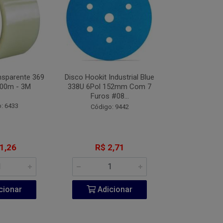
nsparente 369
Disco Hookit Industrial Blue
Fita VHB Dupl
00m - 3M
338U 6Pol 152mm Com 7
CV150 Origin
Furos #08...
Metros
: 6433
Código: 9442
Código:
1,26
R$ 2,71
R$ 20
cionar
Adicionar
Adic