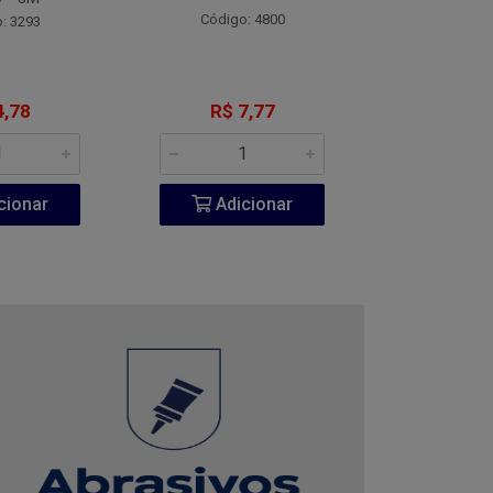
Código: 4800
Código:
: 3293
4,78
R$ 7,77
R$ 1
cionar
Adicionar
Adic