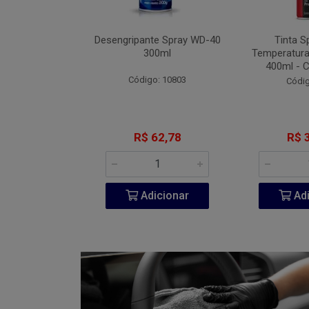
Fita VHB 3M P-
Desengripante Spray WD-40
Tinta S
A 940ml
300ml
Temperatura
400ml - 
go: 851
Código: 10803
Códig
206,60
R$ 62,78
R$ 
icionar
Adicionar
Adi