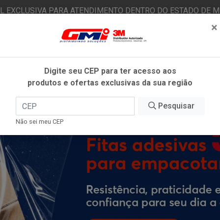
AL EXCLUSIVA PARA ATENDIMENTO DENTRO DO ESTADO DE MI
×
|
Já é cliente? - Entrar
N
Digite seu CEP para ter acesso aos
produtos e ofertas exclusivas da sua região
O
FITAS ADESIVAS
EPI
ESTÉTICA AUTOMOTIVA
Pesquisar
Não sei meu CEP