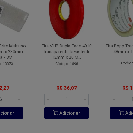
Brite Multiuso
Fita VHB Dupla Face 4910
Fita Bopp Tra
mm x 230mm
Transparente Resistente
48mm x 1
a - 3M
12mm x 20 M...
Código
: 13373
Código: 1698
2,27
R$ 36,07
R$ 1
cionar
Adicionar
Adi