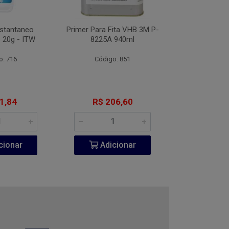
nstantaneo
Primer Para Fita VHB 3M P-
Desengripante
 20g - ITW
8225A 940ml
300
o: 716
Código: 851
Código:
1,84
R$ 206,60
R$ 6
cionar
Adicionar
Adic