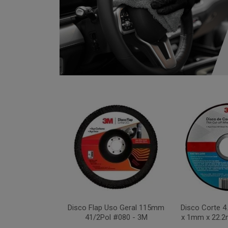
xa 283C 115mm
Disco Flap Uso Geral 115mm
Disco Corte 
 #036 - 3M
41/2Pol #080 - 3M
x 1mm x 22.2