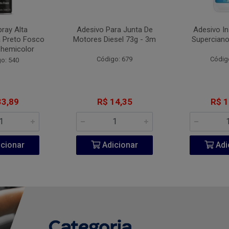
pray Alta
Adesivo Para Junta De
Adesivo I
 Preto Fosco
Motores Diesel 73g - 3m
Superciano
Chemicolor
Código: 679
Códig
o: 540
33,89
R$ 14,35
R$ 1
cionar
Adicionar
Adi