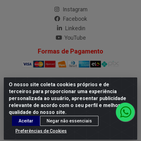
Instagram
Facebook
Linkedin
YouTube
Formas de Pagamento
O nosso site coleta cookies próprios e de
G.M.I. Distribuidora LTDA - Rua Conselheiro Pena, 50 - Santa
terceiros para proporcionar uma experiência
Branca, Belo Horizonte/MG - CEP 31.710-150 - CNPJ
personalizada ao usuário, apresentar publicidade
04.098.359/0001-02
relevante de acordo com o seu perfil e melhorar a
qualidade do nosso site.
Aceitar
Negar não essenciais
Preferências de Cookies