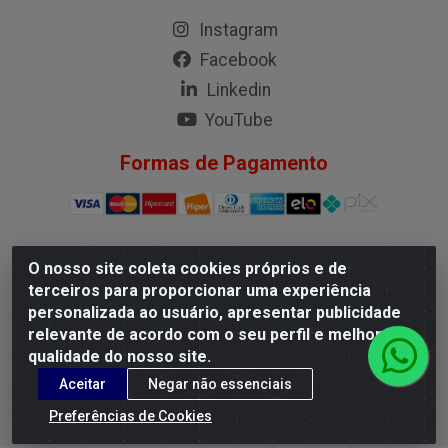
Instagram
Facebook
Linkedin
YouTube
Formas de Pagamento
O nosso site coleta cookies próprios e de
G.M.I. Distribuidora LTDA - Rua Conselheiro Pena, 50 - Santa
terceiros para proporcionar uma experiência
Branca, Belo Horizonte/MG - CEP 31.710-150 - CNPJ
personalizada ao usuário, apresentar publicidade
04.098.359/0001-02
relevante de acordo com o seu perfil e melhorar a
qualidade do nosso site.
Aceitar
Negar não essenciais
Preferências de Cookies