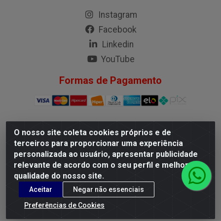
Instagram
Facebook
Linkedin
YouTube
Formas de Pagamento
O nosso site coleta cookies próprios e de
G.M.I. Distribuidora LTDA - Rua Conselheiro Pena, 50 - Santa
terceiros para proporcionar uma experiência
Branca, Belo Horizonte/MG - CEP 31.710-150 - CNPJ
personalizada ao usuário, apresentar publicidade
04.098.359/0001-02
relevante de acordo com o seu perfil e melhorar a
qualidade do nosso site.
Aceitar
Negar não essenciais
Preferências de Cookies