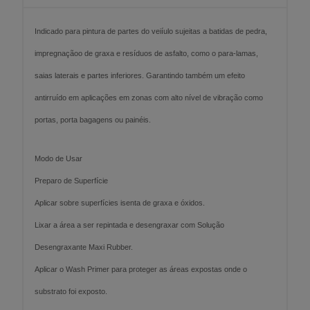
Indicado para pintura de partes do veiíulo sujeitas a batidas de pedra,
impregnaçãoo de graxa e resíduos de asfalto, como o para-lamas,
saias laterais e partes inferiores. Garantindo também um efeito
antirruído em aplicações em zonas com alto nível de vibração como
portas, porta bagagens ou painéis.
Modo de Usar
Preparo de Superfície
Aplicar sobre superfícies isenta de graxa e óxidos.
Lixar a área a ser repintada e desengraxar com Solução
Desengraxante Maxi Rubber.
Aplicar o Wash Primer para proteger as áreas expostas onde o
substrato foi exposto.