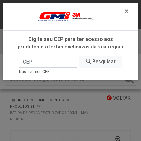
LOJA VIRTUAL EXCLUSIVA PARA
×
ATENDIMENTO DENTRO DO ESTADO DE
MINAS GERAIS.
Digite seu CEP para ter acesso aos
Baixe já nosso APP
produtos e ofertas exclusivas da sua região
0
Pesquisar
Não sei meu CEP
VOLTAR
INÍCIO
COMPLEMENTOS
PRODUTOS ST
BATIDA DE PEDRA TEXTURIZADOR 900ML - MAXI
RUBBER