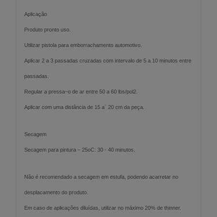
Aplicação
Produto pronto uso.
Utilizar pistola para emborrachamento automotivo.
Aplicar 2 a 3 passadas cruzadas com intervalo de 5 a 10 minutos entre
passadas.
Regular a pressa~o de ar entre 50 a 60 lbs/pol2.
Aplicar com uma distância de 15 a´ 20 cm da peça.
Secagem
Secagem para pintura – 25oC: 30 - 40 minutos.
Não é recomendado a secagem em estufa, podendo acarretar no
desplacamento do produto.
Em caso de aplicações diluídas, utilizar no máximo 20% de thinner.