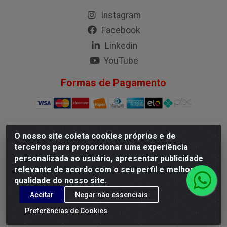
Instagram
Facebook
Linkedin
YouTube
Formas de Pagamento
O nosso site coleta cookies próprios e de
G.M.I. Distribuidora LTDA - Rua Conselheiro Pena, 50 - Santa
terceiros para proporcionar uma experiência
Branca, Belo Horizonte/MG - CEP 31.710-150 - CNPJ
personalizada ao usuário, apresentar publicidade
04.098.359/0001-02
relevante de acordo com o seu perfil e melhorar a
qualidade do nosso site.
Aceitar
Negar não essenciais
Preferências de Cookies