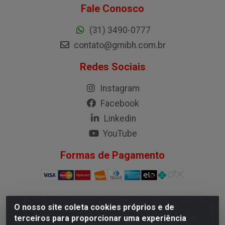
Fale Conosco
(31) 3490-0777
contato@gmibh.com.br
Redes Sociais
Instagram
Facebook
Linkedin
YouTube
Formas de Pagamento
O nosso site coleta cookies próprios e de
G.M.I. Distribuidora LTDA - Rua Conselheiro Pena, 50 -
terceiros para proporcionar uma experiência
Santa Branca, Belo Horizonte/MG - CEP 31.710-150 -