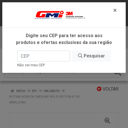
LOJA VIRTUAL EXCLUSIVA PARA
×
ATENDIMENTO DENTRO DO ESTADO DE
MINAS GERAIS.
Digite seu CEP para ter acesso aos
Baixe já nosso APP
produtos e ofertas exclusivas da sua região
0
Pesquisar
Não sei meu CEP
VOLTAR
INÍCIO
EPI
CALCADOS
BOTINA NOBUCK 50B26-BP BIQ PLÁSTICA Nº39 -
MARLUVAS