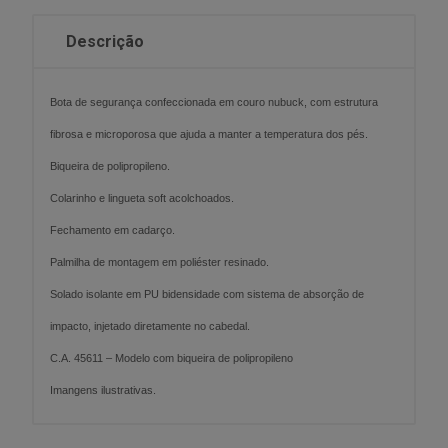
Descrição
Bota de segurança confeccionada em couro nubuck, com estrutura
fibrosa e microporosa que ajuda a manter a temperatura dos pés.
Biqueira de polipropileno.
Colarinho e lingueta soft acolchoados.
Fechamento em cadarço.
Palmilha de montagem em poliéster resinado.
Solado isolante em PU bidensidade com sistema de absorção de
impacto, injetado diretamente no cabedal.
C.A. 45611 – Modelo com biqueira de polipropileno
Imangens ilustrativas.