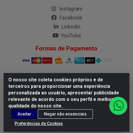
Instagram
Facebook
Linkedin
YouTube
Formas de Pagamento
O nosso site coleta cookies próprios e de
G.M.I. Distribuidora LTDA - Rua Conselheiro Pena, 50 - Santa
terceiros para proporcionar uma experiência
Branca, Belo Horizonte/MG - CEP 31.710-150 - CNPJ
personalizada ao usuário, apresentar publicidade
04.098.359/0001-02
relevante de acordo com o seu perfil e melhorar a
qualidade do nosso site.
Aceitar
Negar não essenciais
Preferências de Cookies