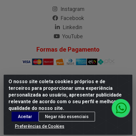
Instagram
Facebook
Linkedin
YouTube
Formas de Pagamento
O nosso site coleta cookies próprios e de
G.M.I. Distribuidora LTDA - Rua Conselheiro Pena, 50 - Santa
terceiros para proporcionar uma experiência
Branca, Belo Horizonte/MG - CEP 31.710-150 - CNPJ
personalizada ao usuário, apresentar publicidade
04.098.359/0001-02
relevante de acordo com o seu perfil e melhorar a
qualidade do nosso site.
Aceitar
Negar não essenciais
Preferências de Cookies