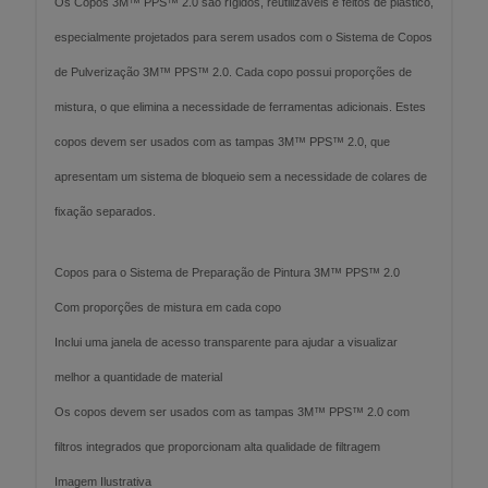
Os Copos 3M™ PPS™ 2.0 são rígidos, reutilizáveis e feitos de plástico,
especialmente projetados para serem usados com o Sistema de Copos
de Pulverização 3M™ PPS™ 2.0. Cada copo possui proporções de
mistura, o que elimina a necessidade de ferramentas adicionais. Estes
copos devem ser usados com as tampas 3M™ PPS™ 2.0, que
apresentam um sistema de bloqueio sem a necessidade de colares de
fixação separados.
Copos para o Sistema de Preparação de Pintura 3M™ PPS™ 2.0
Com proporções de mistura em cada copo
Inclui uma janela de acesso transparente para ajudar a visualizar
melhor a quantidade de material
Os copos devem ser usados com as tampas 3M™ PPS™ 2.0 com
filtros integrados que proporcionam alta qualidade de filtragem
Imagem Ilustrativa