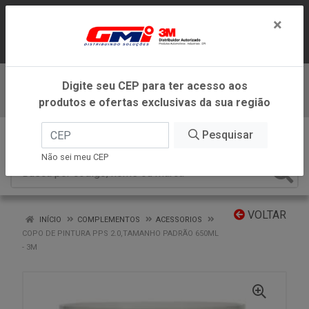
LOJA VIRTUAL EXCLUSIVA PARA
×
ATENDIMENTO DENTRO DO ESTADO DE
MINAS GERAIS.
Digite seu CEP para ter acesso aos
Baixe já nosso APP
produtos e ofertas exclusivas da sua região
0
Pesquisar
Não sei meu CEP
VOLTAR
INÍCIO
COMPLEMENTOS
ACESSORIOS
COPO DE PINTURA PPS 2.0,TAMANHO PADRÃO 650ML
- 3M