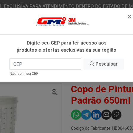
AL EXCLUSIVA PARA ATENDIMENTO DENTRO DO ESTADO DE MI
×
|
Já é cliente? - Entrar
N
Digite seu CEP para ter acesso aos
produtos e ofertas exclusivas da sua região
O
FITAS ADESIVAS
EPI
ESTÉTICA AUTOMOTIVA
Pesquisar
Não sei meu CEP
 DE PINTURA PPS 2.0,TAMANHO PADRÃO 650ML - 3M
Copo de Pintu
Padrão 650ml
Código do Fabricante: HB004668