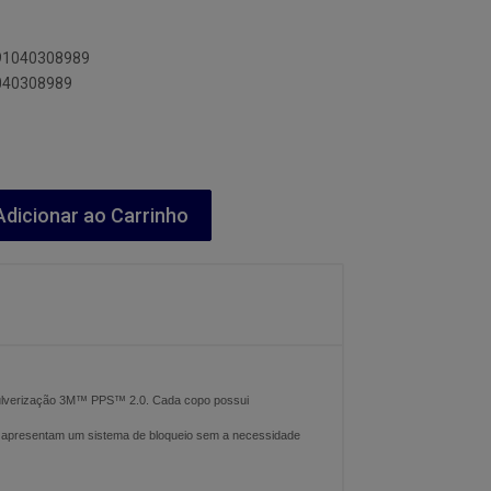
891040308989
1040308989
dicionar ao Carrinho
 Pulverização 3M™ PPS™ 2.0. Cada copo possui
 apresentam um sistema de bloqueio sem a necessidade