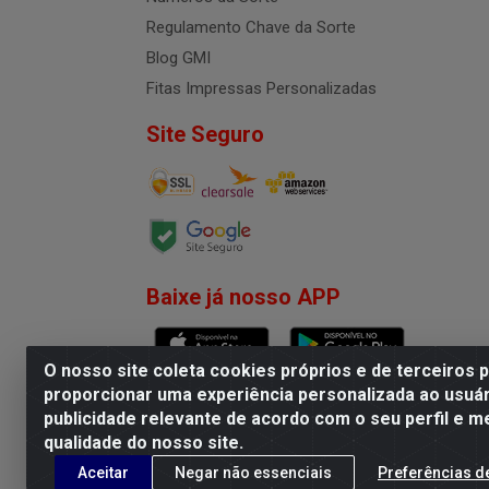
Regulamento Chave da Sorte
Blog GMI
Fitas Impressas Personalizadas
Site Seguro
Baixe já nosso APP
O nosso site coleta cookies próprios e de terceiros 
proporcionar uma experiência personalizada ao usuár
publicidade relevante de acordo com o seu perfil e m
G.M.I. Distribuidora LTDA - R
qualidade do nosso site.
Aceitar
Negar não essenciais
Preferências d