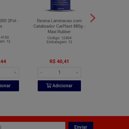
 300 2Pol -
Resina Laminacao com
Trincha Ref. 300 
as
Catalisador CarPlast 880g -
Atlas
Maxi Rubber
 4150
Código: 41
Código: 12404
em: 12
Embalagem:
Embalagem: 12
,44
R$ 40,41
R$ 5,1
ionar
Adicionar
Adicio