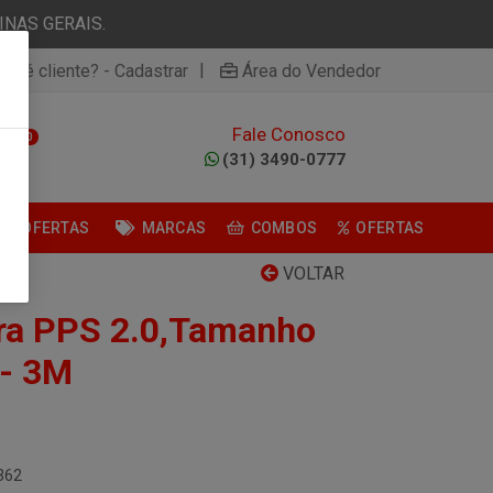
NAS GERAIS.
|
ão é cliente? - Cadastrar
Área do Vendedor
Fale Conosco
0
(31) 3490-0777
OFERTAS
MARCAS
COMBOS
OFERTAS
VOLTAR
ra PPS 2.0,Tamanho
 - 3M
362