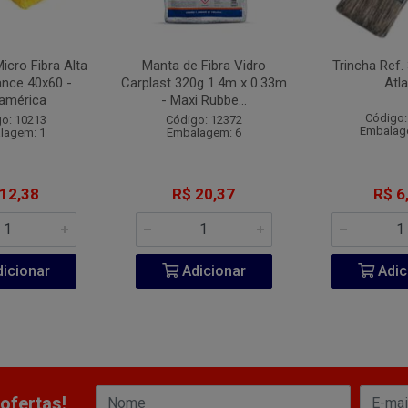
icro Fibra Alta
Manta de Fibra Vidro
Trincha Ref.
nce 40x60 -
Carplast 320g 1.4m x 0.33m
Atl
américa
- Maxi Rubbe...
Código:
o: 10213
Código: 12372
Embalag
lagem: 1
Embalagem: 6
 12,38
R$ 20,37
R$ 6
icionar
Adicionar
Adic
ofertas!