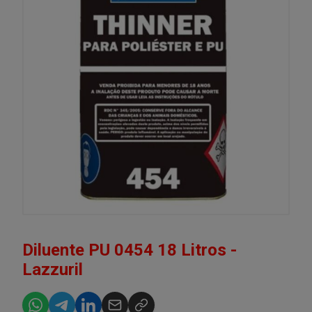
Diluente PU 0454 18 Litros -
Lazzuril