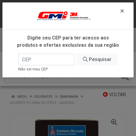
LOJA VIRTUAL EXCLUSIVA PARA
×
ATENDIMENTO DENTRO DO ESTADO DE
MINAS GERAIS.
Digite seu CEP para ter acesso aos
Baixe já nosso APP
produtos e ofertas exclusivas da sua região
0
Pesquisar
Não sei meu CEP
VOLTAR
INÍCIO
SOLVENTES
CAMPANHA
DILUENTE PU 0454 18 LITROS - LAZZURIL