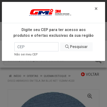
LOJA VIRTUAL EXCLUSIVA PARA
×
ATENDIMENTO DENTRO DO ESTADO DE
MINAS GERAIS.
Digite seu CEP para ter acesso aos
Baixe já nosso APP
produtos e ofertas exclusivas da sua região
0
Pesquisar
Não sei meu CEP
VOLTAR
INÍCIO
OFERTAS
QUEIMA ESTOQUE
DISCO ABRASIVO EM TELA 3M BLUE NET 152MM #220