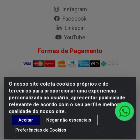
Instagram
Facebook
Linkedin
YouTube
Formas de Pagamento
O nosso site coleta cookies próprios e de
G.M.I. Distribuidora LTDA - Rua Conselheiro Pena, 50 - Santa
terceiros para proporcionar uma experiência
Branca, Belo Horizonte/MG - CEP 31.710-150 - CNPJ
personalizada ao usuário, apresentar publicidade
04.098.359/0001-02
relevante de acordo com o seu perfil e melhorar a
qualidade do nosso site.
Aceitar
Negar não essenciais
Preferências de Cookies