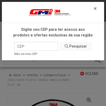
LOJA VIRTUAL EXCLUSIVA PARA
×
ATENDIMENTO DENTRO DO ESTADO DE
MINAS GERAIS.
Digite seu CEP para ter acesso aos
Baixe já nosso APP
produtos e ofertas exclusivas da sua região
0
Pesquisar
Não sei meu CEP
VOLTAR
INÍCIO
OFERTAS
QUEIMA ESTOQUE
DISCO CORTE 4.1/2POL 115MM X 1MM X 22.2MM I-
PLUS - 3M