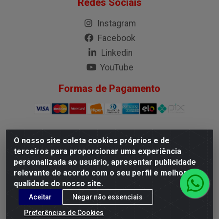
Redes Sociais
Instagram
Facebook
Linkedin
YouTube
Formas de Pagamento
O nosso site coleta cookies próprios e de
G.M.I. Distribuidora LTDA - Rua Conselheiro Pena, 50 - Santa
terceiros para proporcionar uma experiência
Branca, Belo Horizonte/MG - CEP 31.710-150 - CNPJ
personalizada ao usuário, apresentar publicidade
04.098.359/0001-02
relevante de acordo com o seu perfil e melhorar a
qualidade do nosso site.
Aceitar
Negar não essenciais
Preferências de Cookies