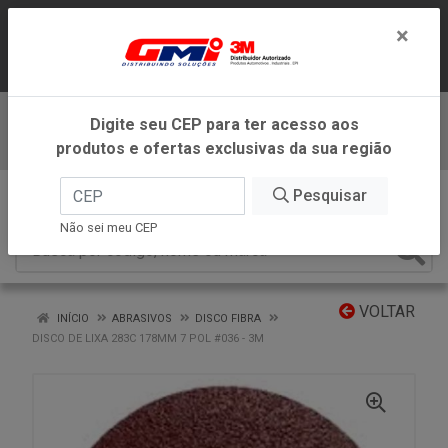
LOJA VIRTUAL EXCLUSIVA PARA
×
ATENDIMENTO DENTRO DO ESTADO DE
MINAS GERAIS.
Digite seu CEP para ter acesso aos
Baixe já nosso APP
produtos e ofertas exclusivas da sua região
0
Pesquisar
Não sei meu CEP
VOLTAR
INÍCIO
ABRASIVOS
DISCO FIBRA
DISCO DE LIXA 283C 178MM 7 POL #036 - 3M