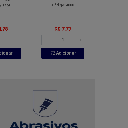
Código: 4800
Código:
: 3293
4,78
R$ 7,77
R$ 1
cionar
Adicionar
Adic