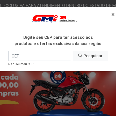
AL EXCLUSIVA PARA ATENDIMENTO DENTRO DO ESTADO DE MI
×
|
Já é cliente? - Entrar
N
Digite seu CEP para ter acesso aos
produtos e ofertas exclusivas da sua região
O
FITAS ADESIVAS
EPI
ESTÉTICA AUTOMOTIVA
Pesquisar
Não sei meu CEP