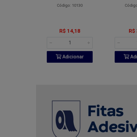
o: 4800
Código: 10130
Código
 7,77
R$ 14,18
R$ 
icionar
Adicionar
Adi