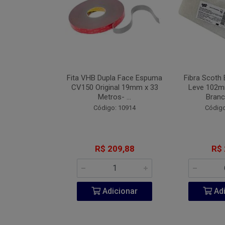
Industrial Blue
Fita VHB Dupla Face Espuma
Fibra Scoth 
 152mm Com 7
CV150 Original 19mm x 33
Leve 102
 #08...
Metros- ...
Branc
o: 9442
Código: 10914
Código
 2,71
R$ 209,88
R$ 
icionar
Adicionar
Adi