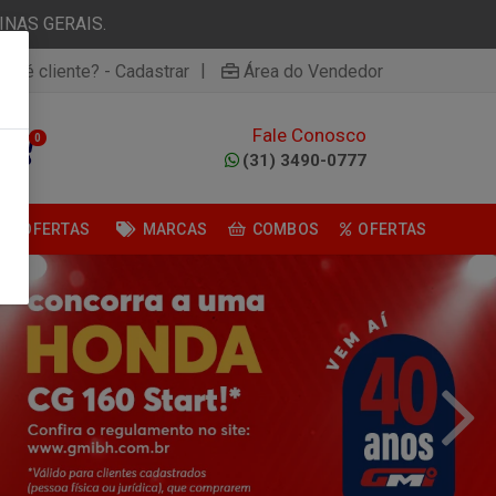
NAS GERAIS.
|
ão é cliente? - Cadastrar
Área do Vendedor
Fale Conosco
0
(31) 3490-0777
OFERTAS
MARCAS
COMBOS
OFERTAS