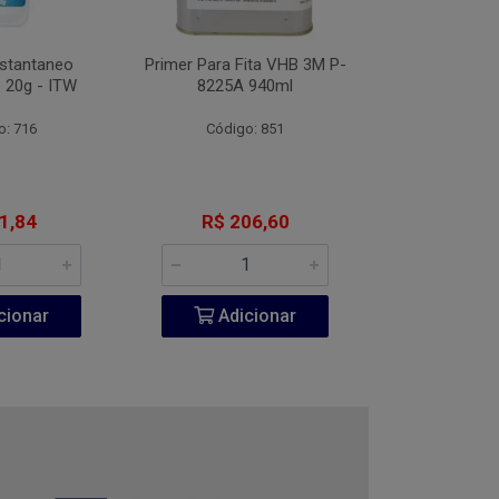
nstantaneo
Primer Para Fita VHB 3M P-
Desengripante
 20g - ITW
8225A 940ml
300
o: 716
Código: 851
Código:
1,84
R$ 206,60
R$ 6
cionar
Adicionar
Adic