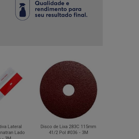
tiva Lateral
Disco de Lixa 283C 115mm
Disco Flap Us
natran Lado
41/2 Pol #036 - 3M
41/2Pol #
o - 3M