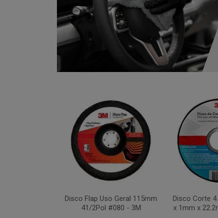
xa 283C 115mm
Disco Flap Uso Geral 115mm
Disco Corte 
 #036 - 3M
41/2Pol #080 - 3M
x 1mm x 22.2