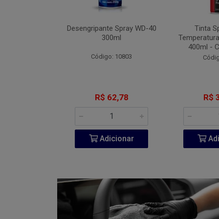
Fita VHB 3M P-
Desengripante Spray WD-40
Tinta S
A 940ml
300ml
Temperatura
400ml - 
go: 851
Código: 10803
Códig
206,60
R$ 62,78
R$ 
icionar
Adicionar
Adi