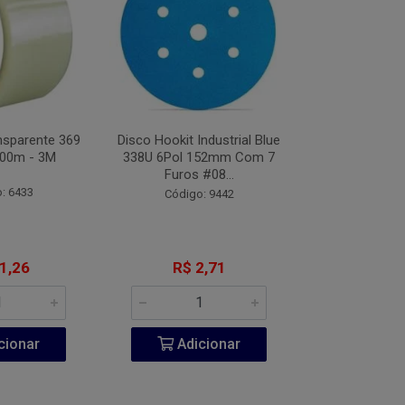
nsparente 369
Disco Hookit Industrial Blue
Fita VHB Dupl
00m - 3M
338U 6Pol 152mm Com 7
CV150 Origin
Furos #08...
Metros
: 6433
Código: 9442
Código:
1,26
R$ 2,71
R$ 20
cionar
Adicionar
Adic