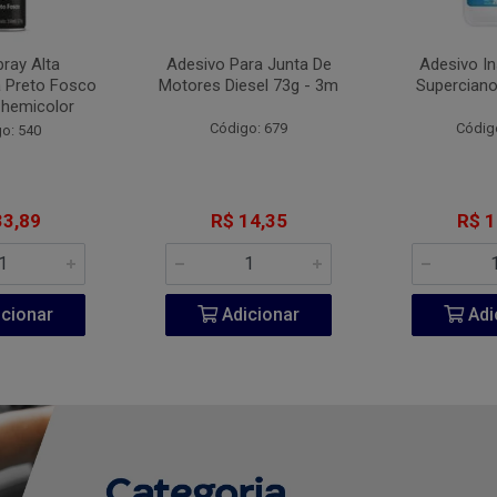
pray Alta
Adesivo Para Junta De
Adesivo I
 Preto Fosco
Motores Diesel 73g - 3m
Superciano
Chemicolor
Código: 679
Códig
o: 540
33,89
R$ 14,35
R$ 1
cionar
Adicionar
Adi