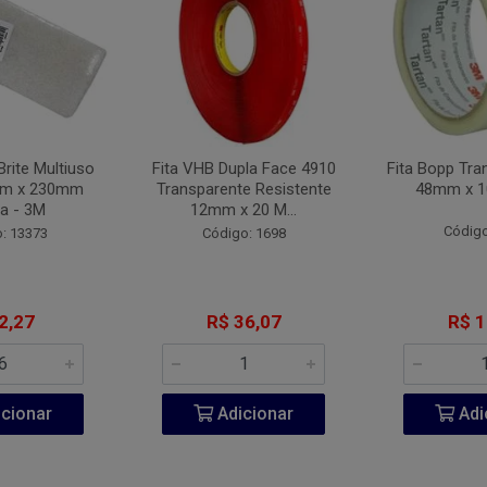
Brite Multiuso
Fita VHB Dupla Face 4910
Fita Bopp Tra
mm x 230mm
Transparente Resistente
48mm x 1
a - 3M
12mm x 20 M...
Código
: 13373
Código: 1698
2,27
R$ 36,07
R$ 1
cionar
Adicionar
Adi