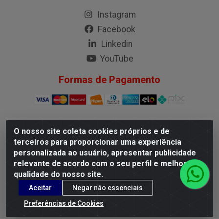
Instagram
Facebook
Linkedin
YouTube
Formas de Pagamento
O nosso site coleta cookies próprios e de
G.M.I. Distribuidora LTDA - Rua Conselheiro Pena, 50 - Santa
terceiros para proporcionar uma experiência
Branca, Belo Horizonte/MG - CEP 31.710-150 - CNPJ
personalizada ao usuário, apresentar publicidade
04.098.359/0001-02
relevante de acordo com o seu perfil e melhorar a
qualidade do nosso site.
Aceitar
Negar não essenciais
Preferências de Cookies