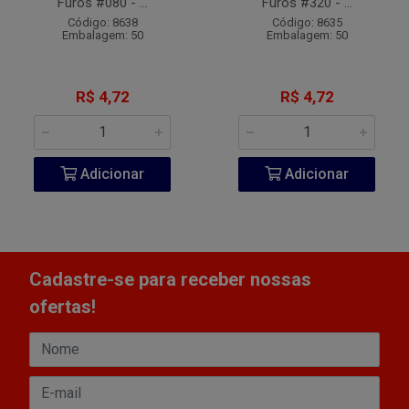
Furos #080 - ...
Furos #320 - ...
Código: 8638
Código: 8635
Embalagem: 50
Embalagem: 50
R$ 4,72
R$ 4,72
Adicionar
Adicionar
Cadastre-se para receber nossas
ofertas!