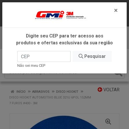
LOJA VIRTUAL EXCLUSIVA PARA
×
ATENDIMENTO DENTRO DO ESTADO DE
MINAS GERAIS.
Digite seu CEP para ter acesso aos
Baixe já nosso APP
produtos e ofertas exclusivas da sua região
0
Pesquisar
Não sei meu CEP
VOLTAR
INÍCIO
ABRASIVOS
DISCO HOOKIT
DISCO HOOKIT AUTOMOTIVO BLUE 321U 6POL 152MM
7 FUROS #400 - 3M