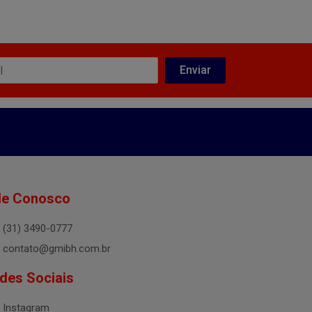
le Conosco
(31) 3490-0777
contato@gmibh.com.br
des Sociais
Instagram