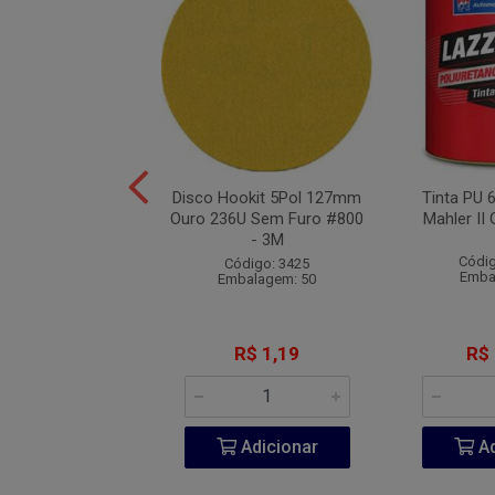
de Segurança PU
Disco Hookit 5Pol 127mm
Tinta PU 
de Amarrar N°44 -
Ouro 236U Sem Furo #800
Mahler II 
Marluvas
- 3M
Códig
digo: 10267
Código: 3425
Emba
balagem: 10
Embalagem: 50
R$ 55,70
R$ 1,19
R$
Adicionar
Adicionar
Ad