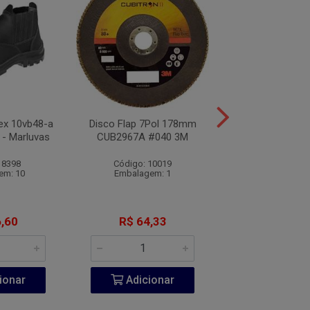
lex 10vb48-a
Disco Flap 7Pol 178mm
Sapato de Segu
 - Marluvas
CUB2967A #040 3M
Bidensidade Amar
Marluva
 8398
Código: 10019
Código: 10
em: 10
Embalagem: 1
Embalagem:
,60
R$ 64,33
R$ 55,7
ionar
Adicionar
Adicio