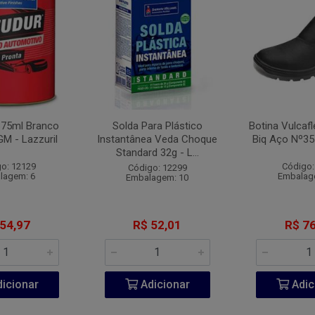
675ml Branco
Solda Para Plástico
Botina Vulcaf
GM - Lazzuril
Instantânea Veda Choque
Biq Aço Nº35
Standard 32g - L...
o: 12129
Código:
Código: 12299
lagem: 6
Embalag
Embalagem: 10
 54,97
R$ 52,01
R$ 76
icionar
Adicionar
Adic