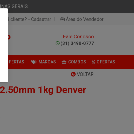
NAS GERAIS.
|
ão é cliente? - Cadastrar
Área do Vendedor
Fale Conosco
0
(31) 3490-0777
OFERTAS
MARCAS
COMBOS
OFERTAS
VOLTAR
 2.50mm 1kg Denver
0