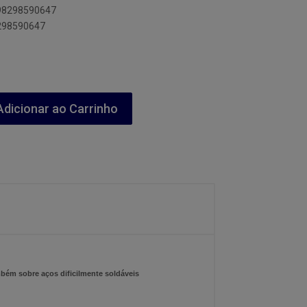
898298590647
8298590647
dicionar ao Carrinho
mbém sobre aços dificilmente soldáveis