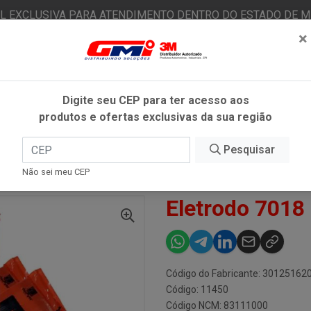
AL EXCLUSIVA PARA ATENDIMENTO DENTRO DO ESTADO DE MI
×
|
Já é cliente? - Entrar
N
Digite seu CEP para ter acesso aos
produtos e ofertas exclusivas da sua região
O
FITAS ADESIVAS
EPI
ESTÉTICA AUTOMOTIVA
Pesquisar
Não sei meu CEP
O 7018 2.50MM 1KG DENVER
Eletrodo 7018
Código do Fabricante: 30125162
Código: 11450
Código NCM: 83111000