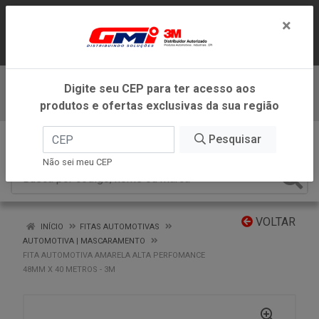
LOJA VIRTUAL EXCLUSIVA PARA
×
ATENDIMENTO DENTRO DO ESTADO DE
MINAS GERAIS.
Digite seu CEP para ter acesso aos
Baixe já nosso APP
produtos e ofertas exclusivas da sua região
0
Pesquisar
Não sei meu CEP
VOLTAR
INÍCIO
FITAS AUTOMOTIVAS
AUTOMOTIVA | MASCARAMENTO
FITA AUTOMOTIVA AMARELA ALTA PERFOMANCE
48MM X 40 METROS - 3M