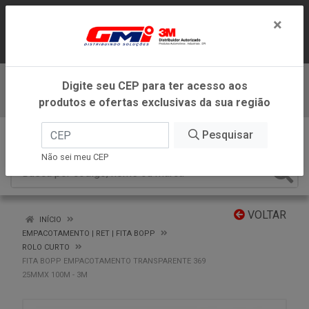
LOJA VIRTUAL EXCLUSIVA PARA
×
ATENDIMENTO DENTRO DO ESTADO DE
MINAS GERAIS.
Digite seu CEP para ter acesso aos
Baixe já nosso APP
produtos e ofertas exclusivas da sua região
0
Pesquisar
Não sei meu CEP
VOLTAR
INÍCIO
EMPACOTAMENTO | RET | FITA BOPP
ROLO CURTO
FITA BOPP EMPACOTAMENTO TRANSPARENTE 369
25MMX 100M - 3M