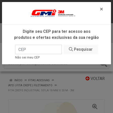
LOJA VIRTUAL EXCLUSIVA PARA
×
ATENDIMENTO DENTRO DO ESTADO DE
MINAS GERAIS.
Digite seu CEP para ter acesso aos
Baixe já nosso APP
produtos e ofertas exclusivas da sua região
0
Pesquisar
Não sei meu CEP
VOLTAR
INÍCIO
FITAS ADESIVAS
IATD | FITA CREPE | FILETAMENTO
FITA CREPE INDUSTRIAL 101LA 18 MM X 50 M - 3M