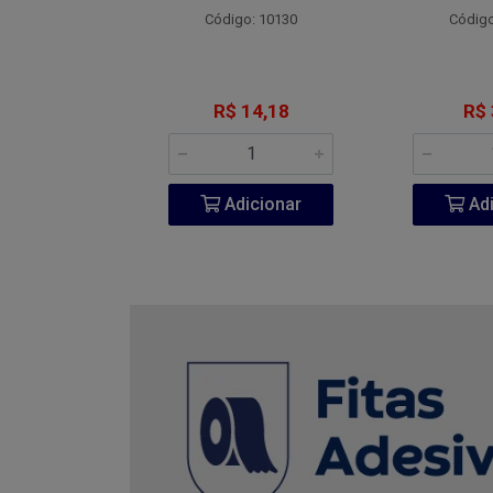
o: 4800
Código: 10130
Código
 7,77
R$ 14,18
R$ 
icionar
Adicionar
Adi