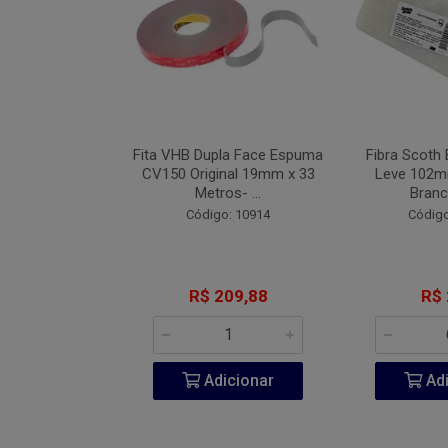
Industrial Blue
Fita VHB Dupla Face Espuma
Fibra Scoth 
 152mm Com 7
CV150 Original 19mm x 33
Leve 102
 #08...
Metros- ...
Branc
o: 9442
Código: 10914
Código
 2,71
R$ 209,88
R$ 
icionar
Adicionar
Adi