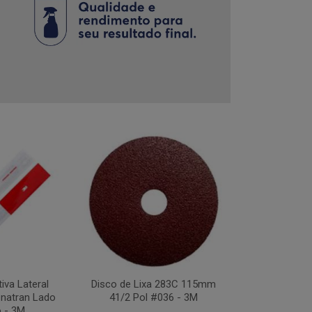
tiva Lateral
Disco de Lixa 283C 115mm
Disco Flap Us
natran Lado
41/2 Pol #036 - 3M
41/2Pol #
o - 3M