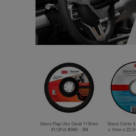
xa 283C 115mm
Disco Flap Uso Geral 115mm
Disco Corte 
 #036 - 3M
41/2Pol #080 - 3M
x 1mm x 22.2