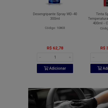
Fita VHB 3M P-
Desengripante Spray WD-40
Tinta S
A 940ml
300ml
Temperatura
400ml - 
go: 851
Código: 10803
Códig
206,60
R$ 62,78
R$ 
icionar
Adicionar
Adi