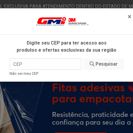
AL EXCLUSIVA PARA ATENDIMENTO DENTRO DO ESTADO DE MI
×
|
Já é cliente? - Entrar
N
Digite seu CEP para ter acesso aos
produtos e ofertas exclusivas da sua região
O
FITAS ADESIVAS
EPI
ESTÉTICA AUTOMOTIVA
Pesquisar
Não sei meu CEP