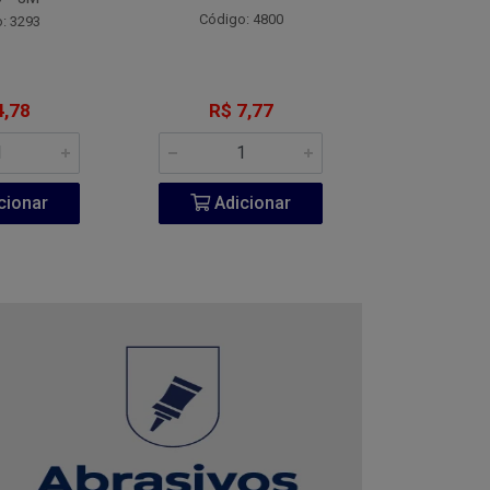
Código: 4800
Código:
: 3293
4,78
R$ 7,77
R$ 1
cionar
Adicionar
Adic