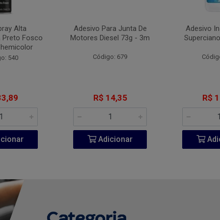
pray Alta
Adesivo Para Junta De
Adesivo I
 Preto Fosco
Motores Diesel 73g - 3m
Superciano
Chemicolor
Código: 679
Códig
o: 540
33,89
R$ 14,35
R$ 1
cionar
Adicionar
Adi