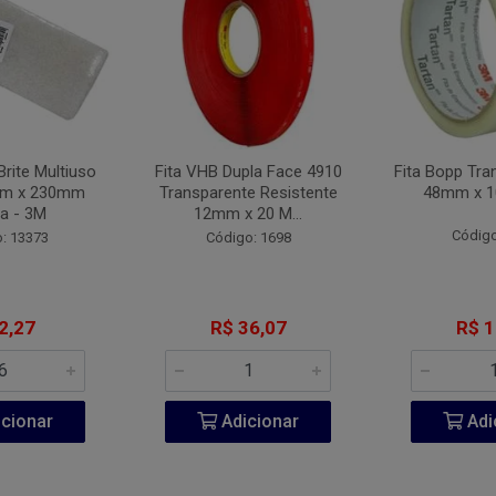
Brite Multiuso
Fita VHB Dupla Face 4910
Fita Bopp Tra
mm x 230mm
Transparente Resistente
48mm x 1
a - 3M
12mm x 20 M...
Código
: 13373
Código: 1698
2,27
R$ 36,07
R$ 1
cionar
Adicionar
Adi