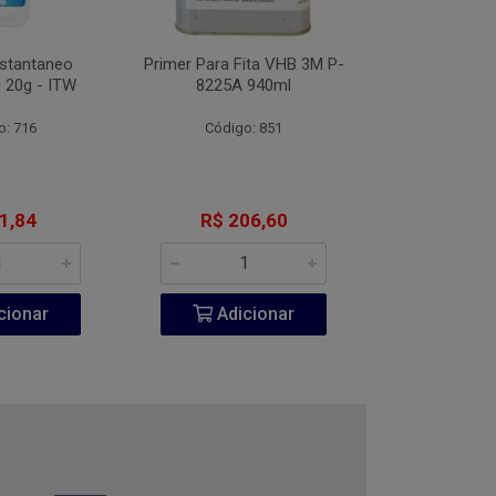
nstantaneo
Primer Para Fita VHB 3M P-
Desengripante
 20g - ITW
8225A 940ml
300
o: 716
Código: 851
Código:
1,84
R$ 206,60
R$ 6
cionar
Adicionar
Adic