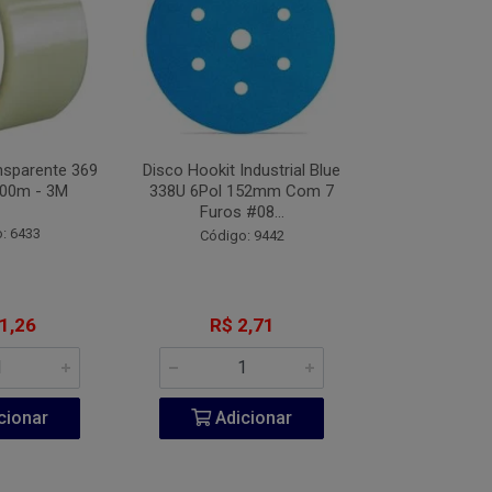
nsparente 369
Disco Hookit Industrial Blue
Fita VHB Dupl
00m - 3M
338U 6Pol 152mm Com 7
CV150 Origin
Furos #08...
Metros
: 6433
Código: 9442
Código:
1,26
R$ 2,71
R$ 20
cionar
Adicionar
Adic