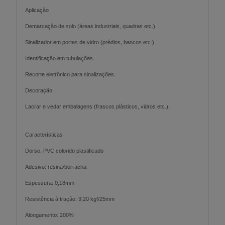
Aplicação
Demarcação de solo (áreas industriais, quadras etc.).
Sinalizador em portas de vidro (prédios, bancos etc.)
Identificação em tubulações.
Recorte eletrônico para sinalizações.
Decoração.
Lacrar e vedar embalagens (frascos plásticos, vidros etc.).
Características
Dorso: PVC colorido plastificado
Adesivo: resina/borracha
Espessura: 0,18mm
Resistência à tração: 9,20 kgf/25mm
Alongamento: 200%