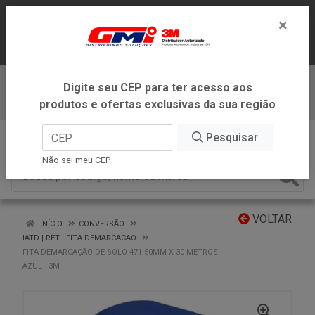
LOJA VIRTUAL EXCLUSIVA PARA
×
ATENDIMENTO DENTRO DO ESTADO DE
MINAS GERAIS.
Digite seu CEP para ter acesso aos
Baixe já nosso APP
produtos e ofertas exclusivas da sua região
0
Pesquisar
Não sei meu CEP
VOLTAR
INÍCIO
CONVERSÃO
IATD | RET | FITA DEMARCACAO
FITA DEMARCAÇÃO DE SOLO 471 50MM X 30 METROS
AZUL - 3M