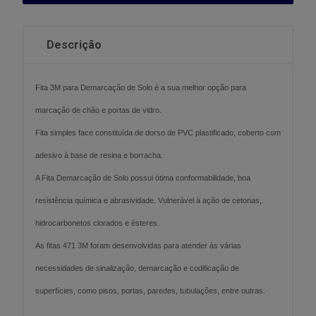
Descrição
Fita 3M para Demarcação de Solo é a sua melhor opção para
marcação de chão e portas de vidro.
Fita simples face constituída de dorso de PVC plastificado, coberto com
adesivo à base de resina e borracha.
A Fita Demarcação de Solo possui ótima conformabilidade, boa
resistência química e abrasividade. Vulnerável à ação de cetonas,
hidrocarbonetos clorados e ésteres.
As fitas 471 3M foram desenvolvidas para atender às várias
necessidades de sinalização, demarcação e codificação de
superfícies, como pisos, portas, paredes, tubulações, entre outras.