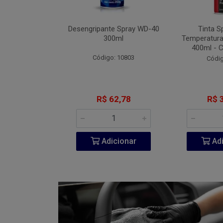
Fita VHB 3M P-
Desengripante Spray WD-40
Tinta S
A 940ml
300ml
Temperatura
400ml - 
go: 851
Código: 10803
Códig
206,60
R$ 62,78
R$ 
icionar
Adicionar
Adi