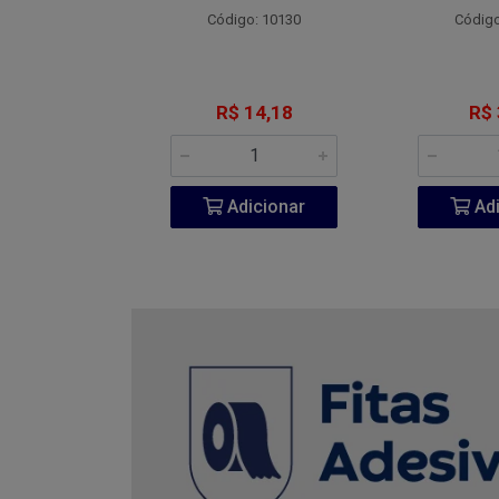
o: 4800
Código: 10130
Código
 7,77
R$ 14,18
R$ 
icionar
Adicionar
Adi