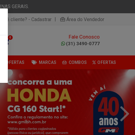
NAS GERAIS.
|
ão é cliente? - Cadastrar
Área do Vendedor
Fale Conosco
0
(31) 3490-0777
OFERTAS
MARCAS
COMBOS
OFERTAS