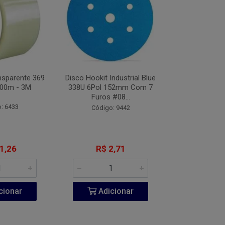
nsparente 369
Disco Hookit Industrial Blue
Fita VHB Dupl
00m - 3M
338U 6Pol 152mm Com 7
CV150 Origin
Furos #08...
Metros
: 6433
Código: 9442
Código:
1,26
R$ 2,71
R$ 20
cionar
Adicionar
Adic