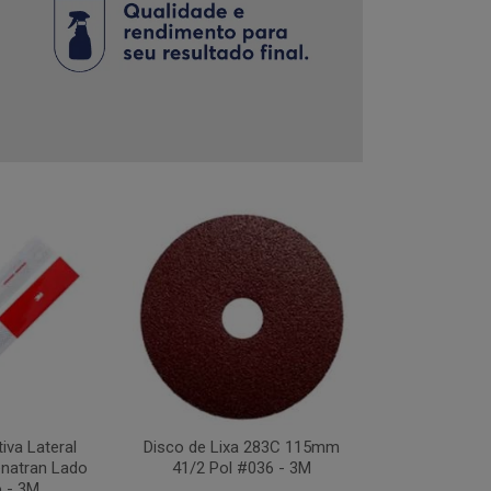
tiva Lateral
Disco de Lixa 283C 115mm
Disco Flap Us
natran Lado
41/2 Pol #036 - 3M
41/2Pol #
o - 3M