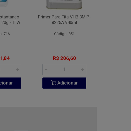
nstantaneo
Primer Para Fita VHB 3M P-
Desengripante
 20g - ITW
8225A 940ml
300
o: 716
Código: 851
Código:
1,84
R$ 206,60
R$ 6
cionar
Adicionar
Adic