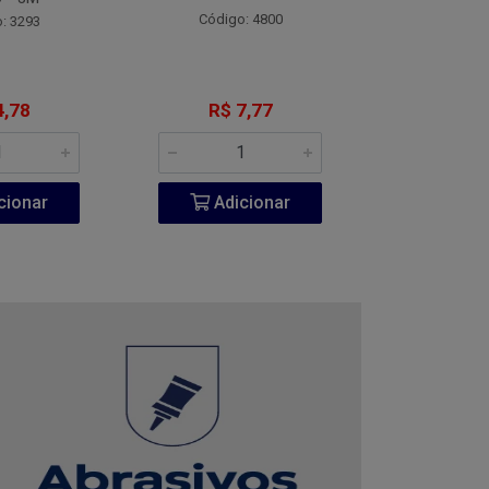
Código: 4800
Código:
: 3293
4,78
R$ 7,77
R$ 1
cionar
Adicionar
Adic