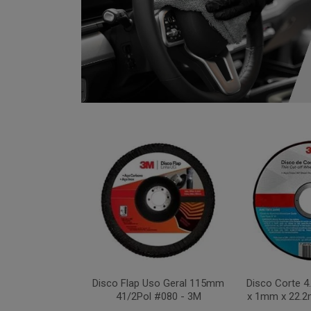
xa 283C 115mm
Disco Flap Uso Geral 115mm
Disco Corte 
 #036 - 3M
41/2Pol #080 - 3M
x 1mm x 22.2