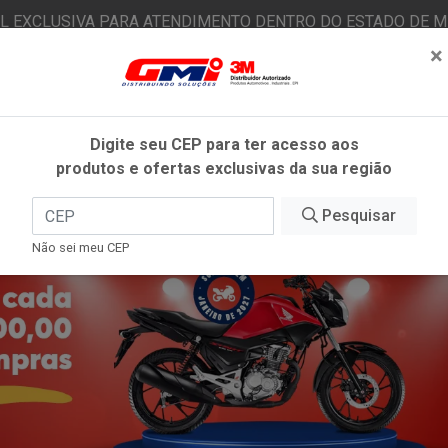
AL EXCLUSIVA PARA ATENDIMENTO DENTRO DO ESTADO DE MI
×
|
Já é cliente? - Entrar
N
Digite seu CEP para ter acesso aos
produtos e ofertas exclusivas da sua região
O
FITAS ADESIVAS
EPI
ESTÉTICA AUTOMOTIVA
Pesquisar
Não sei meu CEP