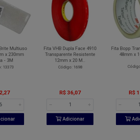
Brite Multiuso
Fita VHB Dupla Face 4910
Fita Bopp Tra
mm x 230mm
Transparente Resistente
48mm x 1
a - 3M
12mm x 20 M...
Código
: 13373
Código: 1698
2,27
R$ 36,07
R$ 1
cionar
Adicionar
Adi