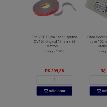
Industrial Blue
Fita VHB Dupla Face Espuma
Fibra Scoth 
 152mm Com 7
CV150 Original 19mm x 33
Leve 102
 #08...
Metros- ...
Branc
o: 9442
Código: 10914
Código
 2,71
R$ 209,88
R$ 
icionar
Adicionar
Adi