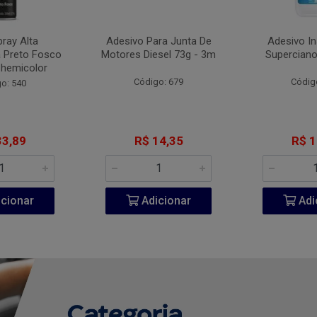
pray Alta
Adesivo Para Junta De
Adesivo I
 Preto Fosco
Motores Diesel 73g - 3m
Superciano
Chemicolor
Código: 679
Códig
o: 540
33,89
R$ 14,35
R$ 1
cionar
Adicionar
Adi