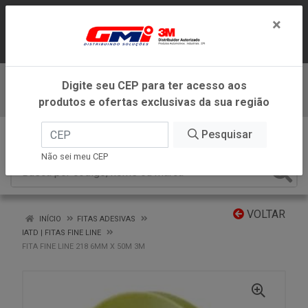
LOJA VIRTUAL EXCLUSIVA PARA
×
ATENDIMENTO DENTRO DO ESTADO DE
MINAS GERAIS.
Digite seu CEP para ter acesso aos
Baixe já nosso APP
produtos e ofertas exclusivas da sua região
0
Pesquisar
Não sei meu CEP
VOLTAR
INÍCIO
FITAS ADESIVAS
IATD | FITAS FINE LINE
FITA FINE LINE 218 6MM X 50M 3M