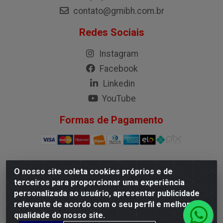
contato@gmibh.com.br
Redes Sociais
Instagram
Facebook
Linkedin
YouTube
Formas de Pagamento
O nosso site coleta cookies próprios e de
G.M.I. Distribuidora LTDA - Rua Conselheiro Pena, 50 -
terceiros para proporcionar uma experiência
Santa Branca, Belo Horizonte/MG - CEP 31.710-150 -
personalizada ao usuário, apresentar publicidade
CNPJ 04.098.359/0001-02
relevante de acordo com o seu perfil e melhorar a
qualidade do nosso site.