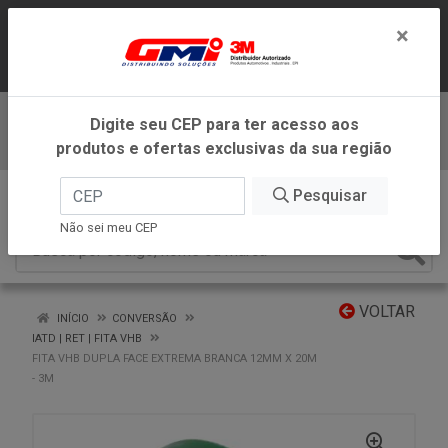
LOJA VIRTUAL EXCLUSIVA PARA
×
ATENDIMENTO DENTRO DO ESTADO DE
MINAS GERAIS.
Digite seu CEP para ter acesso aos
Baixe já nosso APP
produtos e ofertas exclusivas da sua região
0
Pesquisar
Não sei meu CEP
VOLTAR
INÍCIO
CONVERSÃO
IATD | RET | FITA VHB
FITA VHB DUPLA FACE EXTREMA BRANCA 12MM X 20M
- 3M