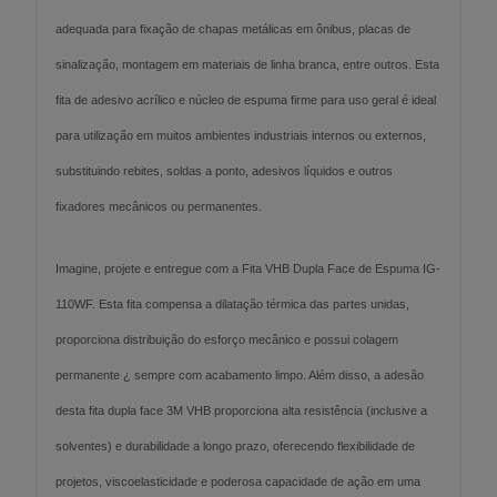
adequada para fixação de chapas metálicas em ônibus, placas de
sinalização, montagem em materiais de linha branca, entre outros. Esta
fita de adesivo acrílico e núcleo de espuma firme para uso geral é ideal
para utilização em muitos ambientes industriais internos ou externos,
substituindo rebites, soldas a ponto, adesivos líquidos e outros
fixadores mecânicos ou permanentes.
Imagine, projete e entregue com a Fita VHB Dupla Face de Espuma IG-
110WF. Esta fita compensa a dilatação térmica das partes unidas,
proporciona distribuição do esforço mecânico e possui colagem
permanente ¿ sempre com acabamento limpo. Além disso, a adesão
desta fita dupla face 3M VHB proporciona alta resistência (inclusive a
solventes) e durabilidade a longo prazo, oferecendo flexibilidade de
projetos, viscoelasticidade e poderosa capacidade de ação em uma