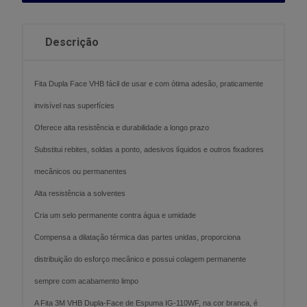
Descrição
Fita Dupla Face VHB fácil de usar e com ótima adesão, praticamente
invisível nas superfícies
Oferece alta resistência e durabilidade a longo prazo
Substitui rebites, soldas a ponto, adesivos líquidos e outros fixadores
mecânicos ou permanentes
Alta resistência a solventes
Cria um selo permanente contra água e umidade
Compensa a dilatação térmica das partes unidas, proporciona
distribuição do esforço mecânico e possui colagem permanente
sempre com acabamento limpo
A Fita 3M VHB Dupla-Face de Espuma IG-110WF, na cor branca, é