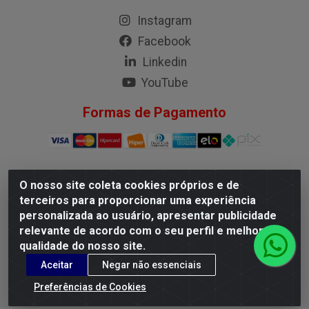
Instagram
Facebook
Linkedin
YouTube
Formas de Pagamento
O nosso site coleta cookies próprios e de
G.M.I. Distribuidora LTDA - Rua Conselheiro Pena, 50 - Santa
terceiros para proporcionar uma experiência
Branca, Belo Horizonte/MG - CEP 31.710-150 - CNPJ
personalizada ao usuário, apresentar publicidade
04.098.359/0001-02
relevante de acordo com o seu perfil e melhorar a
qualidade do nosso site.
Aceitar
Negar não essenciais
Preferências de Cookies