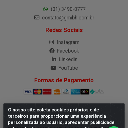
(31) 3490-0777
contato@gmibh.com.br
Redes Sociais
Instagram
Facebook
Linkedin
YouTube
Formas de Pagamento
O nosso site coleta cookies próprios e de
G.M.I. Distribuidora LTDA - Rua Conselheiro Pena, 50 -
terceiros para proporcionar uma experiência
Santa Branca, Belo Horizonte/MG - CEP 31.710-150 -
personalizada ao usuário, apresentar publicidade
CNPJ 04.098.359/0001-02