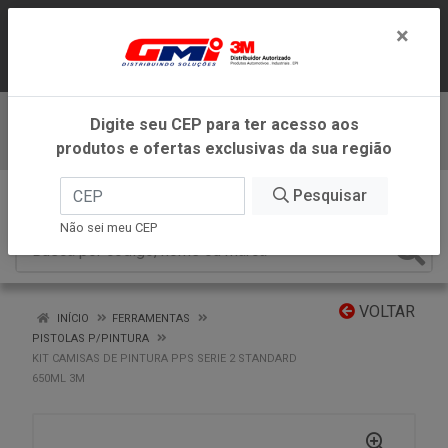
LOJA VIRTUAL EXCLUSIVA PARA
×
ATENDIMENTO DENTRO DO ESTADO DE
MINAS GERAIS.
Digite seu CEP para ter acesso aos
Baixe já nosso APP
produtos e ofertas exclusivas da sua região
0
Pesquisar
Não sei meu CEP
VOLTAR
INÍCIO
FERRAMENTAS
PISTOLAS P/PINTURA
KIT CAMISAS DE PINTURA PPS SERIE 2 STANDARD
650ML 3M