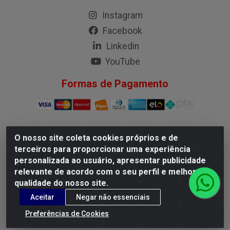
Instagram
Facebook
Linkedin
YouTube
Formas de Pagamento
O nosso site coleta cookies próprios e de
G.M.I. Distribuidora LTDA - Rua Conselheiro Pena, 50 - Santa
terceiros para proporcionar uma experiência
Branca, Belo Horizonte/MG - CEP 31.710-150 - CNPJ
personalizada ao usuário, apresentar publicidade
04.098.359/0001-02
relevante de acordo com o seu perfil e melhorar a
qualidade do nosso site.
Aceitar
Negar não essenciais
Preferências de Cookies