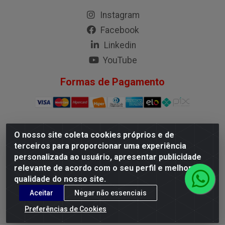
Instagram
Facebook
Linkedin
YouTube
Formas de Pagamento
O nosso site coleta cookies próprios e de
G.M.I. Distribuidora LTDA - Rua Conselheiro Pena, 50 - Santa
terceiros para proporcionar uma experiência
Branca, Belo Horizonte/MG - CEP 31.710-150 - CNPJ
personalizada ao usuário, apresentar publicidade
04.098.359/0001-02
relevante de acordo com o seu perfil e melhorar a
qualidade do nosso site.
Aceitar
Negar não essenciais
Preferências de Cookies