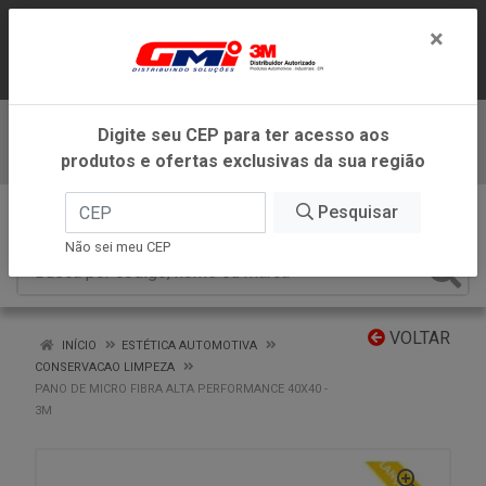
LOJA VIRTUAL EXCLUSIVA PARA
×
ATENDIMENTO DENTRO DO ESTADO DE
MINAS GERAIS.
Digite seu CEP para ter acesso aos
Baixe já nosso APP
produtos e ofertas exclusivas da sua região
0
Pesquisar
Não sei meu CEP
VOLTAR
INÍCIO
ESTÉTICA AUTOMOTIVA
CONSERVACAO LIMPEZA
PANO DE MICRO FIBRA ALTA PERFORMANCE 40X40 -
3M