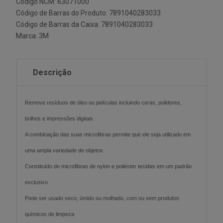
Código NCM: 63071000
Código de Barras do Produto: 7891040283033
Código de Barras da Caixa: 7891040283033
Marca:
3M
Descrição
Remove resíduos de óleo ou películas incluindo ceras, polidores,
brilhos e impressões digitais
A combinação das suas microfibras permite que ele seja utilizado em
uma ampla variedade de objetos
Constituído de microfibras de nylon e poliéster tecidas em um padrão
exclusivo
Pode ser usado seco, úmido ou molhado, com ou sem produtos
químicos de limpeza