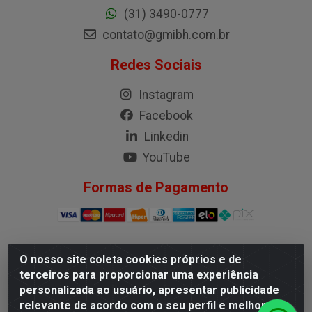
(31) 3490-0777
contato@gmibh.com.br
Redes Sociais
Instagram
Facebook
Linkedin
YouTube
Formas de Pagamento
O nosso site coleta cookies próprios e de
G.M.I. Distribuidora LTDA - Rua Conselheiro Pena, 50 -
terceiros para proporcionar uma experiência
Santa Branca, Belo Horizonte/MG - CEP 31.710-150 -
personalizada ao usuário, apresentar publicidade
CNPJ 04.098.359/0001-02
relevante de acordo com o seu perfil e melhorar a