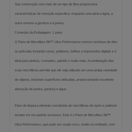
Sua construção com mais de um tipo de fibra proporciona
características de remoção especifica: enquanto uma atrai a água, a
outra remove a gordura e a poeira
Conteúdo da Embalagem: 1 pano
O Pano de Microfibra 3M™ Ultra Performance remove resíduos de óleo
ou películas incluindo ceras, polidores, brilhos e impressões digitais e é
ideal para pintura, cromados, painéis e muito mais. A combinação das
suas microfibras permite que ele seja utilizado em uma ampla variedade
de objetos, incluindo superfícies delicadas, proporcionando excelente
absorção de poeira, gordura e água.
Pano de limpeza eficiente constituído de microfibras de nylon e poliéster
tecidas em um padrão exclusivo. Este é o Pano de Microfibra 3M™
Ultra Performance, que pode ser usado seco, úmido ou molhado, com