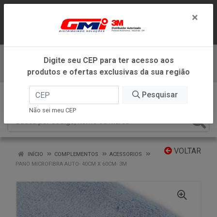
LOJA VIRTUAL EXCLUSIVA PARA
×
ATENDIMENTO DENTRO DO ESTADO DE
MINAS GERAIS.
Digite seu CEP para ter acesso aos
Baixe já nosso APP
produtos e ofertas exclusivas da sua região
0
Pesquisar
Não sei meu CEP
VOLTAR
INÍCIO
COMPLEMENTOS
ACESSORIOS
PANO MICROFIBRA AUTO- 40CM X 60CM- 3M