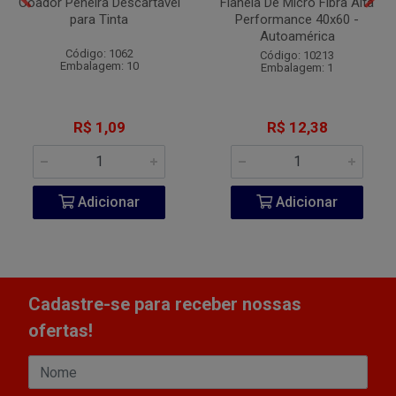
Coador Peneira Descartavel
Flanela De Micro Fibra Alta
para Tinta
Performance 40x60 -
Autoamérica
Código: 1062
Código: 10213
Embalagem: 10
Embalagem: 1
R$ 1,09
R$ 12,38
Adicionar
Adicionar
Cadastre-se para receber nossas
ofertas!