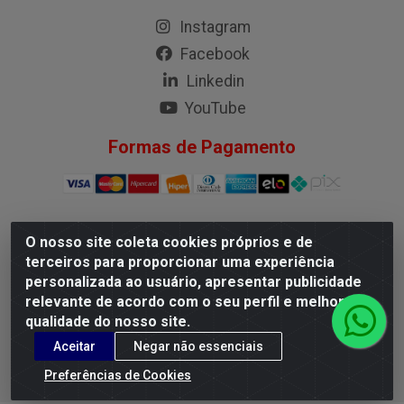
Instagram
Facebook
Linkedin
YouTube
Formas de Pagamento
O nosso site coleta cookies próprios e de
G.M.I. Distribuidora LTDA - Rua Conselheiro Pena, 50 - Santa
terceiros para proporcionar uma experiência
Branca, Belo Horizonte/MG - CEP 31.710-150 - CNPJ
personalizada ao usuário, apresentar publicidade
04.098.359/0001-02
relevante de acordo com o seu perfil e melhorar a
qualidade do nosso site.
Aceitar
Negar não essenciais
Preferências de Cookies