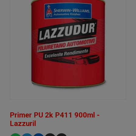
Primer PU 2k P411 900ml -
Lazzuril