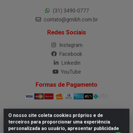
(31) 3490-0777
contato@gmibh.com.br
Redes Sociais
Instagram
Facebook
Linkedin
YouTube
Formas de Pagamento
O nosso site coleta cookies próprios e de
G.M.I. Distribuidora LTDA - Rua Conselheiro Pena, 50 -
terceiros para proporcionar uma experiência
Santa Branca, Belo Horizonte/MG - CEP 31.710-150 -
personalizada ao usuário, apresentar publicidade
CNPJ 04.098.359/0001-02