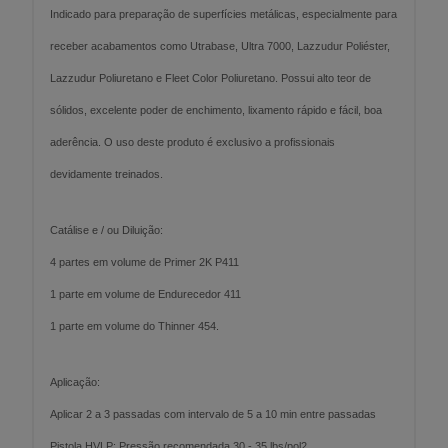
Indicado para preparação de superfícies metálicas, especialmente para
receber acabamentos como Utrabase, Ultra 7000, Lazzudur Poliéster,
Lazzudur Poliuretano e Fleet Color Poliuretano. Possui alto teor de
sólidos, excelente poder de enchimento, lixamento rápido e fácil, boa
aderência. O uso deste produto é exclusivo a profissionais
devidamente treinados.
Catálise e / ou Diluição:
4 partes em volume de Primer 2K P411
1 parte em volume de Endurecedor 411
1 parte em volume do Thinner 454.
Aplicação:
Aplicar 2 a 3 passadas com intervalo de 5 a 10 min entre passadas
Pistola HVLP: Pressão recomendada 30 - 35 lbs/pol2