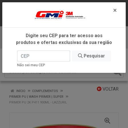
LOJA VIRTUAL EXCLUSIVA PARA
×
ATENDIMENTO DENTRO DO ESTADO DE
MINAS GERAIS.
Digite seu CEP para ter acesso aos
Baixe já nosso APP
produtos e ofertas exclusivas da sua região
0
Pesquisar
Não sei meu CEP
VOLTAR
INÍCIO
COMPLEMENTOS
PRIMER PU | WASH PRIMER | SUPER
PRIMER PU 2K P411 900ML - LAZZURIL