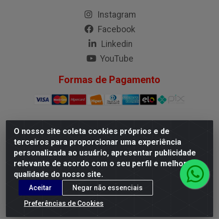
Instagram
Facebook
Linkedin
YouTube
Formas de Pagamento
O nosso site coleta cookies próprios e de
G.M.I. Distribuidora LTDA - Rua Conselheiro Pena, 50 - Santa
terceiros para proporcionar uma experiência
Branca, Belo Horizonte/MG - CEP 31.710-150 - CNPJ
personalizada ao usuário, apresentar publicidade
04.098.359/0001-02
relevante de acordo com o seu perfil e melhorar a
qualidade do nosso site.
Aceitar
Negar não essenciais
Preferências de Cookies