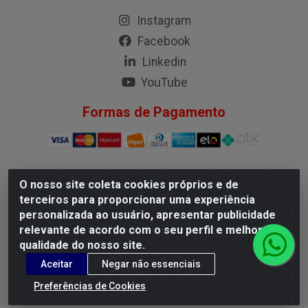
Instagram
Facebook
Linkedin
YouTube
Formas de Pagamento
O nosso site coleta cookies próprios e de
G.M.I. Distribuidora LTDA - Rua Conselheiro Pena, 50 - Santa
terceiros para proporcionar uma experiência
Branca, Belo Horizonte/MG - CEP 31.710-150 - CNPJ
personalizada ao usuário, apresentar publicidade
04.098.359/0001-02
relevante de acordo com o seu perfil e melhorar a
qualidade do nosso site.
Aceitar
Negar não essenciais
Preferências de Cookies