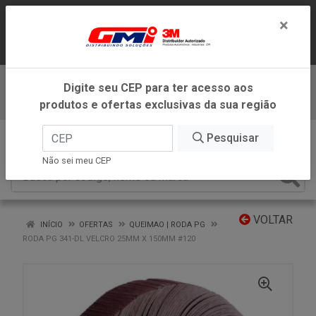
LOJA VIRTUAL EXCLUSIVA PARA
×
ATENDIMENTO DENTRO DO ESTADO DE
MINAS GERAIS.
Digite seu CEP para ter acesso aos
Baixe já nosso APP
produtos e ofertas exclusivas da sua região
0
Pesquisar
Não sei meu CEP
VOLTAR
INÍCIO
OFERTAS
QUEIMAO | RODA PG
RODA PG 341-DL VELCRO 25MM X 150MM #120