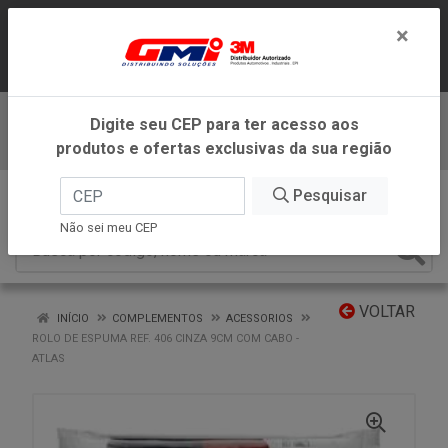
LOJA VIRTUAL EXCLUSIVA PARA
×
ATENDIMENTO DENTRO DO ESTADO DE
MINAS GERAIS.
Digite seu CEP para ter acesso aos
Baixe já nosso APP
produtos e ofertas exclusivas da sua região
0
Pesquisar
Não sei meu CEP
VOLTAR
INÍCIO
COMPLEMENTOS
ACESSORIOS
ROLO DE ESPUMA REF. 406 CINZA 9CM COM CABO -
ATLAS