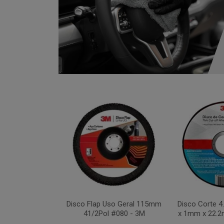
xa 283C 115mm
Disco Flap Uso Geral 115mm
Disco Corte 
 #036 - 3M
41/2Pol #080 - 3M
x 1mm x 22.2