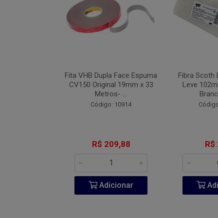
Industrial Blue
Fita VHB Dupla Face Espuma
Fibra Scoth 
 152mm Com 7
CV150 Original 19mm x 33
Leve 102
 #08...
Metros- ...
Branc
o: 9442
Código: 10914
Código
 2,71
R$ 209,88
R$ 
icionar
Adicionar
Adi