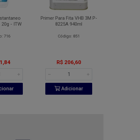
nstantaneo
Primer Para Fita VHB 3M P-
Desengripante
 20g - ITW
8225A 940ml
300
o: 716
Código: 851
Código:
1,84
R$ 206,60
R$ 6
cionar
Adicionar
Adic