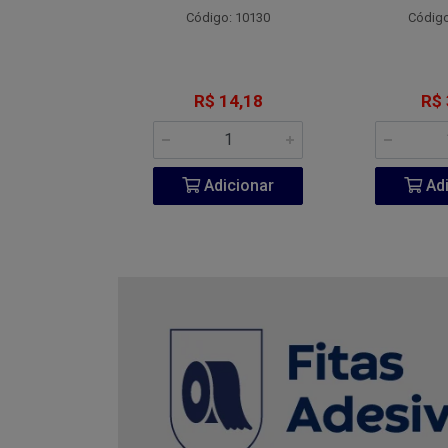
o: 4800
Código: 10130
Código
 7,77
R$ 14,18
R$ 
icionar
Adicionar
Adi