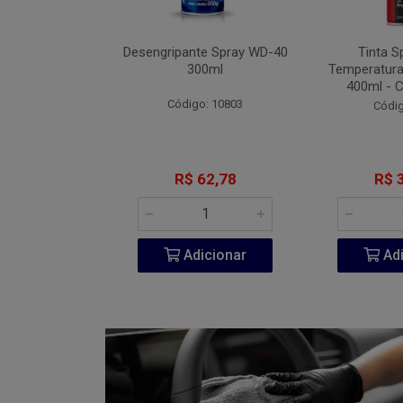
Fita VHB 3M P-
Desengripante Spray WD-40
Tinta S
A 940ml
300ml
Temperatura
400ml - 
go: 851
Código: 10803
Códig
206,60
R$ 62,78
R$ 
icionar
Adicionar
Adi