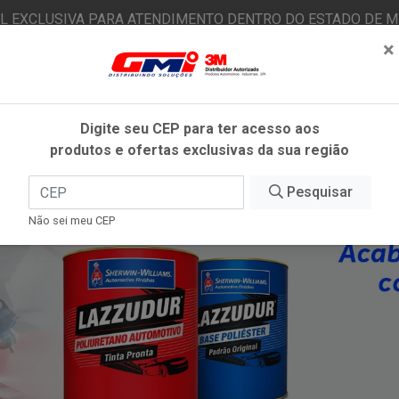
AL EXCLUSIVA PARA ATENDIMENTO DENTRO DO ESTADO DE MI
×
|
Já é cliente? - Entrar
N
Digite seu CEP para ter acesso aos
produtos e ofertas exclusivas da sua região
O
FITAS ADESIVAS
EPI
ESTÉTICA AUTOMOTIVA
Pesquisar
Não sei meu CEP