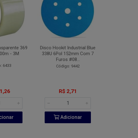
nsparente 369
Disco Hookit Industrial Blue
Fita VHB Dupl
00m - 3M
338U 6Pol 152mm Com 7
CV150 Origin
Furos #08...
Metros
: 6433
Código: 9442
Código:
1,26
R$ 2,71
R$ 20
cionar
Adicionar
Adic