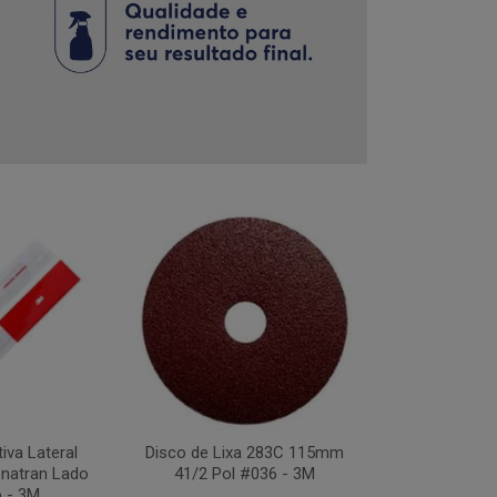
tiva Lateral
Disco de Lixa 283C 115mm
Disco Flap Us
natran Lado
41/2 Pol #036 - 3M
41/2Pol #
o - 3M