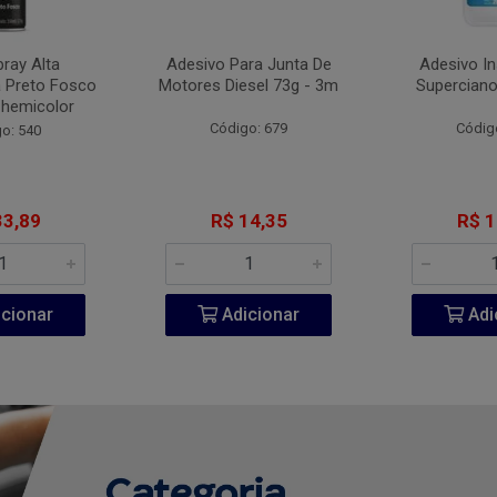
pray Alta
Adesivo Para Junta De
Adesivo I
 Preto Fosco
Motores Diesel 73g - 3m
Superciano
Chemicolor
Código: 679
Códig
o: 540
33,89
R$ 14,35
R$ 1
cionar
Adicionar
Adi