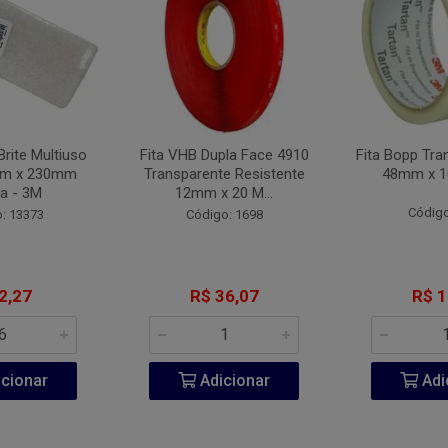
Brite Multiuso
Fita VHB Dupla Face 4910
Fita Bopp Tra
mm x 230mm
Transparente Resistente
48mm x 1
a - 3M
12mm x 20 M...
Código
: 13373
Código: 1698
2,27
R$ 36,07
R$ 1
cionar
Adicionar
Adi