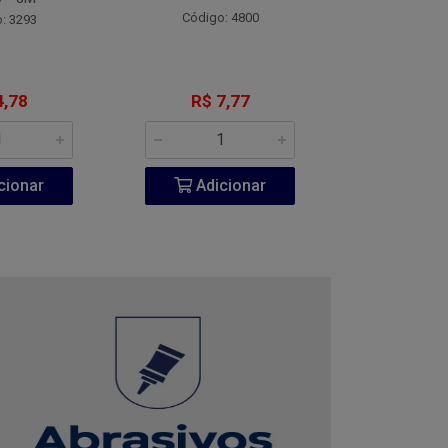
Código: 4800
Código:
: 3293
4,78
R$ 7,77
R$ 1
cionar
Adicionar
Adic