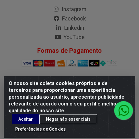
Instagram
Facebook
Linkedin
YouTube
Formas de Pagamento
O nosso site coleta cookies próprios e de
G.M.I. Distribuidora LTDA - Rua Conselheiro Pena, 50 - Santa
terceiros para proporcionar uma experiência
Branca, Belo Horizonte/MG - CEP 31.710-150 - CNPJ
personalizada ao usuário, apresentar publicidade
04.098.359/0001-02
relevante de acordo com o seu perfil e melhorar a
qualidade do nosso site.
Aceitar
Negar não essenciais
Preferências de Cookies